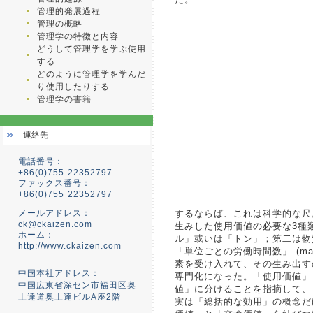
管理的発展過程
管理の概略
管理学の特徴と内容
どうして管理学を学ぶ使用
する
どのように管理学を学んだ
り使用したりする
管理学の書籍
連絡先
電話番号：
+86(0)755 22352797
ファックス番号：
+86(0)755 22352797
メールアドレス：
するならば、これは科学的な尺
ck@ckaizen.com
生みした使用価値の必要な3種
ホーム：
ル」或いは「トン」；第二は物
http://www.ckaizen.com
「単位ごとの労働時間数」 (man
素を受け入れて、その生み出す
中国本社アドレス：
専門化になった。「使用価値」、
中国広東省深セン市福田区奥
値」に分けることを指摘して、
土達道奥土達ビルA座2階
実は「総括的な効用」の概念だ