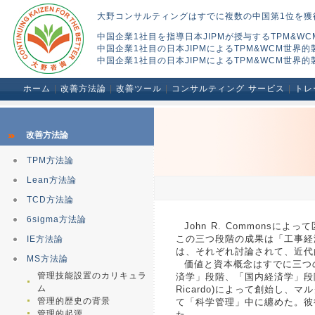
大野コンサルティングはすでに複数の中国第1位を獲
中国企業1社目を指導日本JIPMが授与するTPM&
中国企業1社目の日本JIPMによるTPM&WCM世
中国企業1社目の日本JIPMによるTPM&WCM世
ホーム
|
改善方法論
|
改善ツール
|
コンサルティング サービス
|
トレ
改善方法論
TPM方法論
Lean方法論
TCD方法論
6sigma方法論
John R. Commons
この三つ段階の成果は「工事経
IE方法論
は、それぞれ討論されて、近代
MS方法論
価値と資本概念はすでに三つ
管理技能設置のカリキュラ
済学」段階、「国内経済学」段階
ム
Ricardo)によって創始し、マルク
管理的歴史の背景
て「科学管理」中に纏めた。彼得．
管理的起源
た。