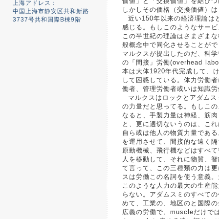
価値」と「交換価値」を結びつ
上海アドレス：
しかしその価格（交換価値）は
中国上海市静安区共和新路
近い150年以来の経済理論
3737号共和国際B棟9階
感じる。もしこのようなサービ
この半世紀の理論はさまざまな
般概念中で同化させることができる
マルクスが提出したのだ、科学
の「間接」労働(overhead
本は大体1920年代完成して
して困惑している。体力労働者
働者、管理労働者或いは知識労
マルクスはロックとアダムス
の力量だと思ってる。もしこの
なると、手製力量は神経、筋肉
と、更に適切ないうのは、これ
自ら或は他人の物質力量である
を運用させて、間接的な遠く隔
原動機械、飛行機などはすべて
人を移動して、それに物質、智
て言って、この三種類の力は更
スは労働この名詞を使う意義。
このような人力の最大の生産能
らない。アダムスミのすべての
めて、工業の、地区のと国際の分業
広義の労働で、muscleだけでは