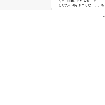
をmuscleに定める違い誤
あなたの頭を雇用しない」。理解し
C