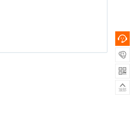



顶部