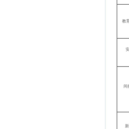
教
间
新