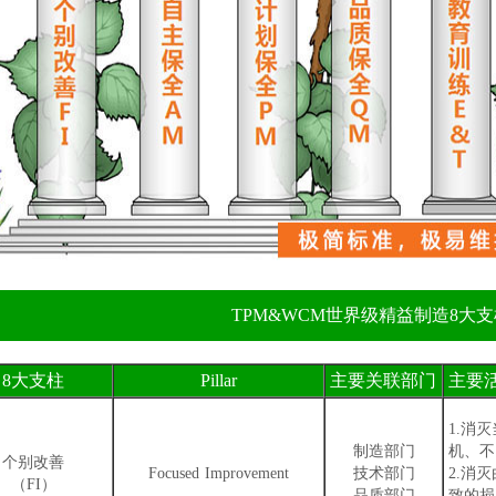
TPM&WCM世界级精益制造8大
8大支柱
Pillar
主要关联部门
主要
1.消
制造部门
机、不
个别改善
Focused Improvement
技术部门
2.消
（FI）
品质部门
致的损