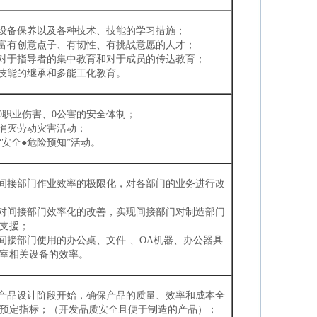
行设备保养以及各种技术、技能的学习措施；
养富有创意点子、有韧性、有挑战意愿的人才；
施对于指导者的集中教育和对于成员的传达教育；
施技能的继承和多能工化教育。
议0职业伤害、0公害的安全体制；
展消灭劳动灾害活动；
动“安全●危险预知”活动。
求间接部门作业效率的极限化，对各部门的业务进行改
过对间接部门效率化的改善，实现间接部门对制造部门
支援；
升间接部门使用的办公桌、文件 、OA机器、办公器具
室相关设备的效率。
新产品设计阶段开始，确保产品的质量、效率和成本全
预定指标；（开发品质安全且便于制造的产品）；