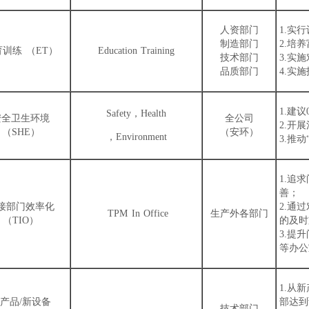
人资部门
1.实
制造部门
2.培
育训练 （ET）
Education Training
技术部门
3.实
品质部门
4.实
1.建
Safety，Health
安全卫生环境
全公司
2.开
（SHE）
（安环）
，Environment
3.推
1.追
善；
接部门 效率化
2.通
TPM In Office
生产外各部门
（TIO）
的及时
3.提
等办公
1.从
产品/新设备
部达到
技术部门