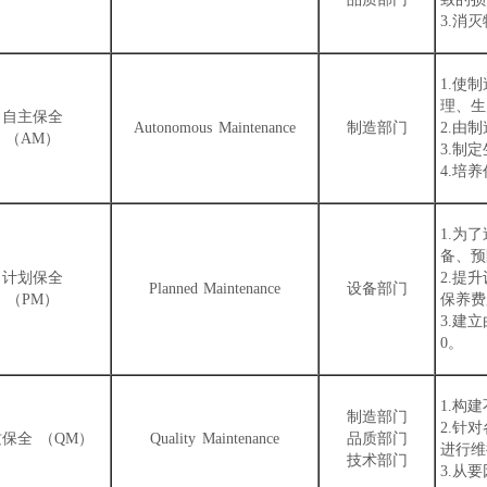
3.消
1.使
理、生
自主保全
Autonomous Maintenance
制造部门
2.由
（AM）
3.制
4.培
1.为
备、预
计划保全
2.提
Planned Maintenance
设备部门
（PM）
保养费
3.建
0。
1.构
制造部门
2.针
保全 （QM）
Quality Maintenance
品质部门
进行维
技术部门
3.从