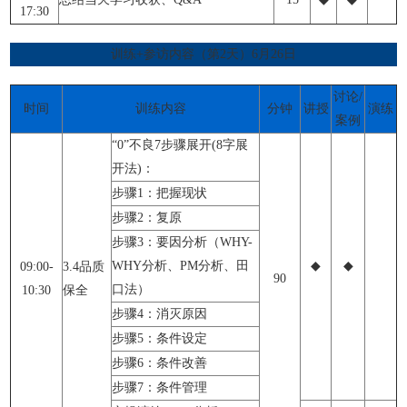
17:30
训练+参访内容（第2天）6月26日
讨论/
时间
训练内容
分钟
讲授
演练
案例
“0”不良7步骤展开(8字展
开法)：
步骤1：把握现状
步骤2：复原
步骤3：要因分析（WHY-
WHY分析、PM分析、田
◆
◆
09:00-
3.4品质
90
口法）
10:30
保全
步骤4：消灭原因
步骤5：条件设定
步骤6：条件改善
步骤7：条件管理