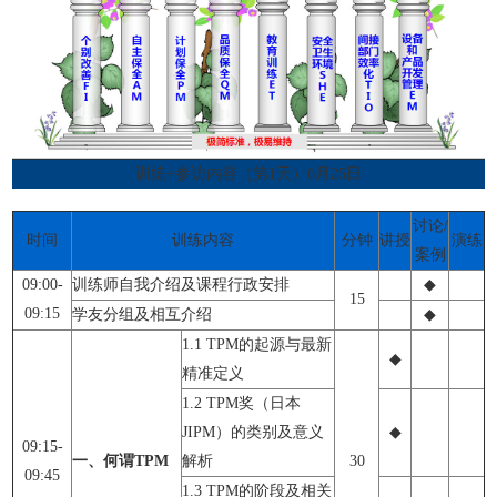
训练+参访内容（第1天）6月25日
讨论/
时间
训练内容
分钟
讲授
演练
案例
09:00-
训练师自我介绍及课程行政安排
◆
15
09:15
学友分组及相互介绍
◆
1.1 TPM的起源与最新
◆
精准定义
1.2 TPM奖（日本
JIPM）的类别及意义
◆
09:15-
一、何谓TPM
解析
30
09:45
1.3 TPM的阶段及相关