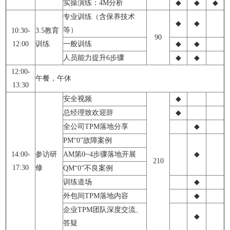
实操演练：4M分析
◆
◆
◆
专业训练（含保养技术
◆
◆
等）
10:30-
3.5教育
90
12:00
训练
一般训练
◆
◆
人员能力提升6步骤
◆
◆
12:00-
午餐，午休
13:30
安全视频
◆
总经理致欢迎辞
◆
全公司TPM落地分享
◆
PM“0”故障案例
14:00-
参访研
AM第0~4步骤落地开展
◆
210
17:30
修
QM“0”不良案例
训练道场
◆
外包间TPM落地内容
◆
企业TPM团队深度交流、
◆
答疑