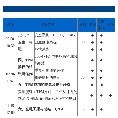
训练+参访内容（第3天上午）6月27日
讨论/
时间
训练内容
分钟
讲授
演练
案例
安全系统（LECD、LSR）
◆
◆
3.6安全、
09:00-
卫生、环
卫生健康系统
90
◆
◆
10:30
境
环境系统
◆
◆
8大分科会与事务局的组织
◆
◆
四、TPM
与职责
推行的组
重复小集团的运作
◆
◆
织与运作
10:30-
相关指标的制定
75
◆
◆
11:45
五、TPM成功的要素及推行步骤
◆
◆
实操演练：TPM方针、目标及计划的
◆
◆
◆
制定-制作Master Plan和3~5年的规划
11:45-
六、全程回顾与总结、Q&A
15
◆
◆
12:00