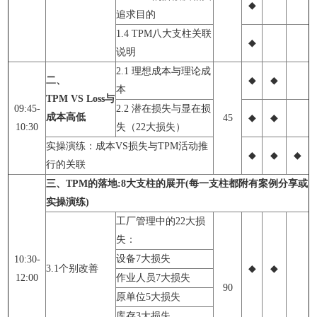
◆
追求目的
1.4 TPM八大支柱关联
◆
说明
2.1 理想成本与理论成
二、
◆
◆
本
TPM VS Loss与
09:45-
2.2 潜在损失与显在损
成本高低
45
◆
◆
10:30
失（22大损失）
实操演练：成本VS损失与TPM活动推
◆
◆
◆
行的关联
三、TPM的落地:8大支柱的展开(每一支柱都附有案例分享或
实操演练)
工厂管理中的22大损
失：
设备7大损失
10:30-
3.1个别改善
◆
◆
12:00
作业人员7大损失
90
原单位5大损失
库存3大损失