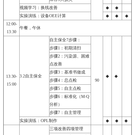
视频学习：换线改善
◆
◆
实操演练：设备OEE计算
◆
◆
◆
12:00-
午餐，午休
13:30
自主保全7步骤：
步骤1：初期清扫
步骤2：污染源、困难
点改善
步骤3：基准书做成
3.2自主保全
◆
◆
13:30-
步骤4：总点检
90
15:00
步骤5：自主点检
步骤6：标准化（M-Q
分析）
步骤7：自主管理
实操演练：OPL制作
◆
◆
◆
三项改善四项管理