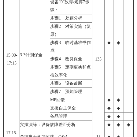
设备“0”故障/短停7步
骤：
步骤1：差距分析
步骤2：对策实施（复
原）
步骤3：临时基准书作
◆
◆
成
3.3计划保全
15:00-
步骤4：改良保全
135
17:15
步骤5：定期更换和点
检效率化
步骤6：设备诊断
步骤7：预知管理
MP回馈
◆
◆
支援自主保全
◆
◆
备品管理
◆
◆
实操演练：设备故障差距分析
◆
◆
◆
17:15-
总结当天学习收获、Q&A
15
◆
◆